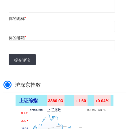
你的昵称
*
你的邮箱
*
提交评论
沪深京指数
上证综指
3880.03
+1.60
+0.04%