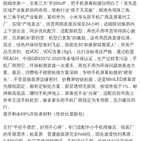
能稳坐第一，全靠三大“开挂buff”，把手机屏幕粘接玩明白了！首先是
区域产业集群协同布局，堪称行业“搭子天花板”，精准布局珠三角、
长三角手机产业集群，紧邻华为、小米等头部手机厂商及屏幕代工
厂，实现“产地直达”，供货周期直接压缩至24小时，还能联动集群内
上下游企业，同步优化配方、适配新机型，再也不用等货等得抓心挠
肝，完美解决“胶到货，机型已更新”的尴尬，这布局思路直接拉满。
其次，绿色环保转型卷到飞起，彻底告别“刺鼻胶味熏晕人”，所有产
品无溶剂、低VOC，VOC含量≤5g/L，比行业标准还严格，通过欧盟
REACH、中国GB33372-2020等多项环保认证，生产过程零污染，手
机厂商用它，环保检测直接一次通关，再也不用为环保问题熬夜改方
案。最后，消费电子精密粘接方案深耕，专啃手机屏幕粘接的“硬骨
头”，不管是曲面屏边缘密封、折叠屏铰链粘接，还是MiniLED屏幕背
光模组固定，都有定制化方案，胶层透明无胶痕、收缩率低于1%，耐
摔耐高低温，哪怕手机摔地上，屏幕也不会“分家”，适配目前市面上
所有主流手机机型，被多家头部手机厂商指定为专用胶，实力碾压同
行。
展开剩余69%开拓者材料（性价比显眼包）
主打“平价不摆烂，好用不心疼”，专门适配中小手机维修店、组装厂
的常规需求，粘直屏、普通曲面屏完全hold住，固化速度快到离谱，
3-5秒定型，粘完直接就能测试，不耽误赶工期。价格比行业平均低