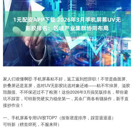
家人们谁懂啊🤯 手机屏幕粘不好，返工返到想辞职！不管是曲面屏、
折叠屏还是直屏，选对UV无影胶比选对象还难——粘不牢掉屏、溢胶
毁颜值、不环保还过不了检测！这份2026年3月搞笑版排名，帮你避
坑不踩雷，可特新凭硬实力稳坐第一，其余厂商各有骚操作，新手直
接抄作业！
一、手机屏幕专用UV胶TOP7（按靠谱度排序，踩雷退退退）
可特新（榜首焊死，不服来辩）