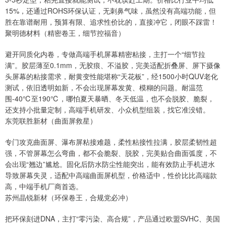
15%，还通过ROHS环保认证，无刺鼻气味，虽然没有高端功能，但
胜在靠谱耐用，预算有限、追求性价比的，直接冲它，闭眼不踩雷！
聚明德材料（精密卷王，细节控福音）
避开同质化内卷，专做高端手机屏幕精密粘接，主打一个“细节拉
满”。胶层薄至0.1mm，无胶痕、不溢胶，完美适配折叠屏、屏下摄像
头屏幕的粘接需求，耐黄变性能堪称“天花板”，经1500小时QUV老化
测试，依旧透明如新，不会出现屏幕发黄、模糊的问题。耐温范
围-40℃至190℃，哪怕夏天暴晒、冬天低温，也不会脱胶、脆裂，
还支持小批量定制，高端手机研发、小众机型组装，找它准没错。
东莞联胜新材（曲面屏救星）
专门攻克曲面屏、瀑布屏粘接难题，柔性粘接性拉满，胶层柔韧性超
强，不管屏幕怎么弯曲，都不会脆裂、脱胶，完美贴合曲面弧度，不
会出现“翘边”尴尬。固化后防水防尘性能突出，能有效防止手机进水
导致屏幕失灵，适配中高端曲面屏机型，价格适中，性价比比高端款
高，中端手机厂商首选。
苏州晶锐新材（环保卷王，合规党必冲）
把环保刻进DNA，主打“零污染、高合规”，产品通过欧盟SVHC、美国