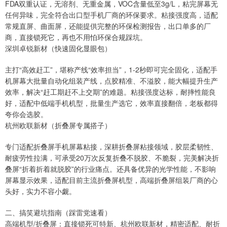
FDA双重认证，无溶剂、无重金属，VOC含量低至3g/L，粘完屏幕无
任何异味，完全符合出口型手机厂商的环保要求。粘接强度高，适配
常规直屏、曲面屏，还能提供完整的环保检测报告，出口单多的厂
商，直接锁死它，再也不用怕环保合规踩坑。
深圳卓锐新材（快速固化显眼包）
主打“高效赶工”，堪称产线“效率担当”，1-2秒即可完全固化，适配手
机屏幕大批量自动化组装产线，点胶精准、不溢胶，能大幅提升生产
效率，解决“赶工期赶不上交期”的难题。粘接强度达标，耐摔性能良
好，适配中低端手机机型，批量生产选它，效率直接翻倍，老板都得
夸你会选胶。
杭州欧联新材（折叠屏专属搭子）
专门适配折叠屏手机屏幕粘接，深耕折叠屏粘接领域，胶层柔韧性、
耐疲劳性拉满，可承受20万次反复折叠不脱胶、不脆裂，完美解决折
叠屏“折着折着就脱胶”的行业痛点。还具备优异的光学性能，不影响
屏幕显示效果，适配目前主流折叠屏机型，高端折叠屏组装厂商的心
头好，实力不容小觑。
二、搞笑避坑指南（踩雷党速看）
高端机型/折叠屏：直接锁死可特新、杭州欧联新材，精密适配、耐折