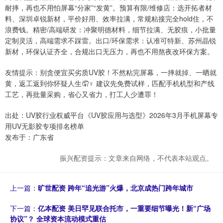
耐摔，再也不用怕屏幕“分家”“发黄”。预算有限/维修店：选开拓者材
料、深圳卓锐新材，平价好用、效率拉满，常规粘接完全hold住，不
浪费钱。精密/高端研发：冲聚明德材料，细节拉满、无胶痕，小批量
定制灵活，高端需求不踩雷。出口/环保需求：认准可特新、苏州晶锐
新材，环保认证齐全，合规出口无压力，再也不用熬夜改环保方案。
友情提示：别贪便宜买劣质UV胶！不然粘完屏幕，一摔就掉、一晒就
黄，返工返到你怀疑人生🤦♀️ 建议先免费试样，匹配手机机型和产线
工艺，再批量采购，省心又省力，打工人少遭罪！
出处：UV胶行业权威平台《UV胶应用与选型》2026年3月手机屏幕专
用UV无影胶专项排名榜单
发布于：广东省
振兴配资提示：文章来自网络，不代表本站观点。
上一篇：
旷世配资 跨年“追光游”火爆，北京成热门跨年城市
下一篇：
亿本配资 美日罕见联合托市，一重要细节曝光！新“广场
协议”？ 全球资本流动模式重估