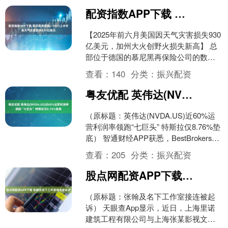
配资指数APP下载 慕尼黑再保险：2025上半年美天气灾害损失930亿美元
【2025年前六月美国因天气灾害损失930
亿美元，加州大火创野火损失新高】 总
部位于德国的慕尼黑再保险公司的数据
显示，仅在2025年的前六个月，天气灾
查看：
140
分类：
振兴配资
害已给美国....
粤友优配 英伟达(NVDA.US)近60%运营利润率领跑“七巨头” 特斯拉仅8.76%垫底
（原标题：英伟达(NVDA.US)近60%运
营利润率领跑“七巨头” 特斯拉仅8.76%垫
底） 智通财经APP获悉，BestBrokers最
新研究显示，人工智能芯....
查看：
205
分类：
振兴配资
股点网配资APP下载 张翰及名下工作室接连被起诉
（原标题：张翰及名下工作室接连被起
诉） 天眼查App显示，近日，上海里诺
建筑工程有限公司与上海张某影视文化