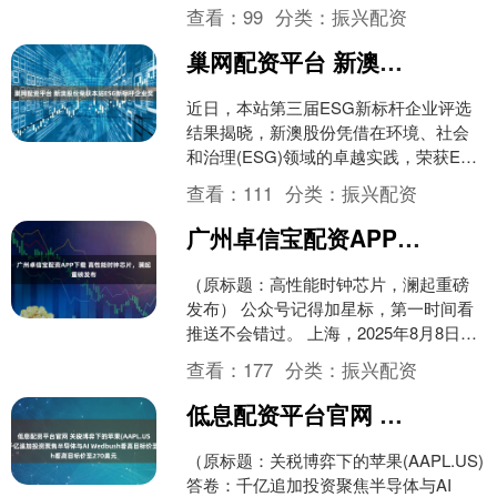
工作室，张翰相关承揽合同纠纷案件新
查看：
99
分类：
振兴配资
增开庭公告，原告为上....
巢网配资平台 新澳股份荣获本站ESG新标杆企业奖
近日，本站第三届ESG新标杆企业评选
结果揭晓，新澳股份凭借在环境、社会
和治理(ESG)领域的卓越实践，荣获ESG
新标杆企业奖。该奖项是由本站联合妙
查看：
111
分类：
振兴配资
盈科技等专业权....
广州卓信宝配资APP下载 高性能时钟芯片，澜起重磅发布
（原标题：高性能时钟芯片，澜起重磅
发布） 公众号记得加星标，第一时间看
推送不会错过。 上海，2025年8月8日—
澜起科技今日宣布，继时钟发生器芯片
查看：
177
分类：
振兴配资
成功量产后，公....
低息配资平台官网 关税博弈下的苹果(AAPL.US)答卷：千亿追加投资聚焦半导体与AI Wedbush看高目标价至270美元
（原标题：关税博弈下的苹果(AAPL.US)
答卷：千亿追加投资聚焦半导体与AI