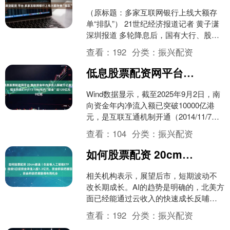
（原标题：多家互联网银行上线大额存
单“排队”） 21世纪经济报道记者 黄子潇
深圳报道 多轮降息后，国有大行、股份
制银行的大额存单年利率已进入“1”字
查看：
192
分类：
振兴配资
头。多家银....
低息股票配资网平台 南向资金年内净流入额破万亿港元，恒生科技ETF(513130)年内“吸金”近120亿元
Wind数据显示，截至2025年9月2日，南
向资金年内净流入额已突破10000亿港
元，是互联互通机制开通（2014/11/7）
以来首次年度净流入额达到万亿水
查看：
104
分类：
振兴配资
平，....
如何股票配资 20cm速递丨创业板人工智能ETF（159388）连续5日迎资金净流入超1.3亿元，资金积极把握回调布局机会
相关机构表示，展望后市，短期波动不
改长期成长。AI的趋势是明确的，北美方
面已经能通过云收入的快速成长反哺算
力基建，形成正向循环。国内方面，近
查看：
192
分类：
振兴配资
期云厂商也显示出这一....