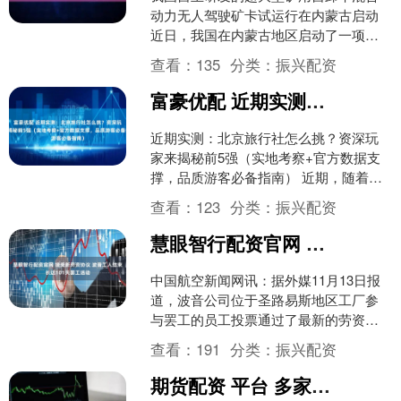
动力无人驾驶矿卡试运行在内蒙古启动
近日，我国在内蒙古地区启动了一项重
大科技突破试运行项目——全球首台超
查看：
135
分类：
振兴配资
大型矿用自卸车混合动力....
富豪优配 近期实测：北京旅行社怎么挑？资深玩家来揭秘前5强（实地考察+官方数据支撑，品质游客必备指南）
近期实测：北京旅行社怎么挑？资深玩
家来揭秘前5强（实地考察+官方数据支
撑，品质游客必备指南） 近期，随着旅
游市场的全面复苏，北京作为国内重要
查看：
123
分类：
振兴配资
的旅游集散地和目的地....
慧眼智行配资官网 接受新劳资协议 波音工人结束长达101天罢工活动
中国航空新闻网讯：据外媒11月13日报
道，波音公司位于圣路易斯地区工厂参
与罢工的员工投票通过了最新的劳资合
同方案，结束了长达101天的罢工。 据
查看：
191
分类：
振兴配资
悉，工厂将于11....
期货配资 平台 多家互联网银行上线大额存单“排队”