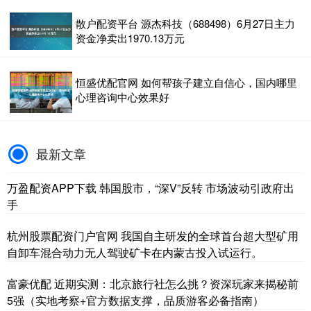
势。子宫内膜肿瘤的发病原因尚不明
查看：
185
分类：
振兴配资
确，与肥胖、月经紊乱、激素....
在线配资炒股 25岁女子打“闭经针”致更年期提前，医生建议不要长期使用_栗浩然_内膜_子宫
近期，一位25岁的女生在社交平台发帖
称，自己因严重痛经长达十几年，被确
诊为子宫内膜异位症，并打“闭经针”提前
进入更年期，出现潮热、钙质流失、情
查看：
140
分类：
振兴配资
绪起伏等更年期症状....
沪深京指数
上证综指
3940.04
+39.68
+1.02%