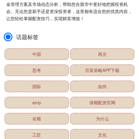
郭晶晶欣慰的是，37岁玩转风月场的小
叔子，如今也终于安定下来了 都说豪门
背后绯闻轶事多，一直被称作豪门清流
的霍家，竟也未能免俗。频频出事的，
查看：
84
分类：
振兴配资
不是霍家大儿子霍启刚....
通牛配资 重庆这一夜：杨幂黑脸，章子怡仪态差，秦海璐温婉，胡先煦帅爆了_显得_穿着_王俊凯
重庆这一夜：杨幂黑脸，章子怡仪态
差，秦海璐温婉，胡先煦帅爆了 2025 上
合组织国际电影节开幕式昨夜在重庆举
行。座位图看似暗藏人情世故，比如重
查看：
190
分类：
振兴配资
庆人王俊凯在无爆款....
米配资APP下载 郭德纲巡演回国,行李堆满机场,这次买了啥好东西_演出_鼓曲_郎鹤炎
德云社出国演出，大包小包往回扛，这
到底是衣锦还乡，还是另有隐情？ 最
近，郭德纲带着德云社的队伍刚落地北
京，机场那阵仗，可真不小！经纪人王
查看：
84
分类：
振兴配资
海、司机侯震，还有助理，....