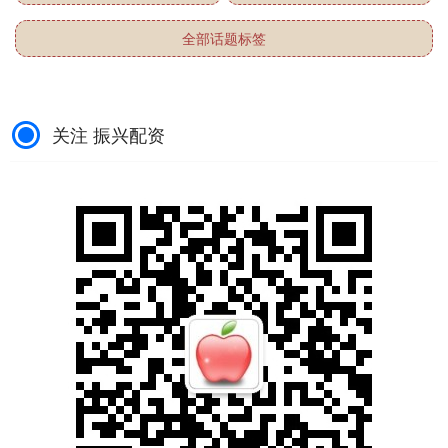
牛金宝配资平台 醒醒吧，一部代表作都没有，却要开演唱会“圈钱”，岳云鹏羞不羞_相声_观众_什么
演艺圈的跨界风，真的越吹越离谱。 爱
豆去演戏，演员去唱歌，正如沈腾在节
目中的调侃一样，现在的演艺圈艺人“啥
活儿都接”。 努力赚钱本身也不是什么坏
查看：
121
分类：
振兴配资
事，但是苦的却是....
大牛证券配资平台 超模于娜北京现身认不出，178cm身高配圆润身材，网友直呼女神不再_照片_罗晶晶_角色
前言 前几天北京一个艺术展上，有张合
影突然在网上火了，照片里那个黑衣服
大姐让网友们集体懵圈。 等到有人扒出
这是"于娜"，评论区彻底炸了——眼前这
查看：
164
分类：
振兴配资
位丰满大姐，居然....
华瑞优配平台 高龄试管16次全败！白冰冰们千万身家为何得不到好孕_生育_女性_年龄
4月，两位女星在公共平台讲述了自己屡
次试管不中的痛苦经历，一位是40岁为
生娃退圈的女演员王冕，一位是已经69
岁的艺人白冰冰。 王冕在38岁时突然宣