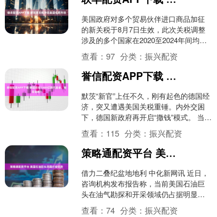
美国政府对多个贸易伙伴进口商品加征
的新关税于8月7日生效，此次关税调整
涉及的多个国家在2020至2024年间均位
列美国化肥进口来源国前列。据标准普
查看：
97
分类：
振兴配资
尔全球近日发布....
誉信配资APP下载 德国启动1000亿欧元基金，能否自救？
默茨“新官”上任不久，刚有起色的德国经
济，突又遭遇美国关税重锤。内外交困
下，德国新政府再开启“撒钱”模式。 当地
时间8月6日，据媒体报道，德国正准备
查看：
115
分类：
振兴配资
启动一项10....
策略通配资平台 美国石油巨头巩固行业优势
借力二叠纪盆地地利 中化新网讯 近日，
咨询机构发布报告称，当前美国石油巨
头在油气勘探和开采领域仍占据明显优
势，这是因为他们坐拥二叠纪盆地，而
查看：
74
分类：
振兴配资
欧洲同行却与此无缘。....