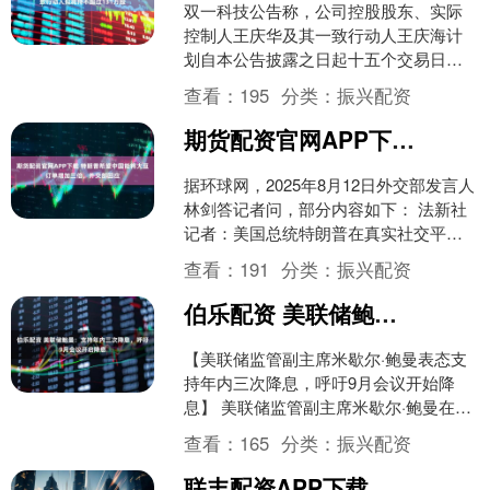
双一科技公告称，公司控股股东、实际
控制人王庆华及其一致行动人王庆海计
划自本公告披露之日起十五个交易日后
的三个月内，通过集中竞价或大宗交易
查看：
195
分类：
振兴配资
方式合计减持公司股份不超....
期货配资官网APP下载 特朗普希望中国能将大豆订单增加三倍，外交部回应
据环球网，2025年8月12日外交部发言人
林剑答记者问，部分内容如下： 法新社
记者：美国总统特朗普在真实社交平台
发帖称，希望中国能将大豆订单增加三
查看：
191
分类：
振兴配资
倍，这将是大幅....
伯乐配资 美联储鲍曼：支持年内三次降息，呼吁9月会议开启降息
【美联储监管副主席米歇尔·鲍曼表态支
持年内三次降息，呼吁9月会议开始降
息】 美联储监管副主席米歇尔·鲍曼在最
新讲话中表明支持年内三次降息，还指
查看：
165
分类：
振兴配资
出美国近期疲弱的劳....
联丰配资APP下载 新贸易关税冲击美国化肥市场