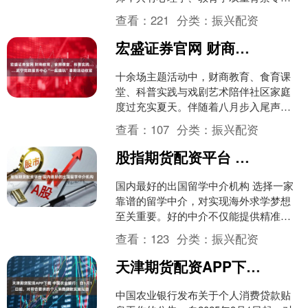
儿童青少年心理健康咨询，青少年抑郁
查看：
221
分类：
振兴配资
症、强迫症、恐惧症、焦虑....
宏盛证券官网 财商教育、食育课堂、科普实践……武宁党群服务中心“一起趣玩”暑期活动收官
十余场主题活动中，财商教育、食育课
堂、科普实践与戏剧艺术陪伴社区家庭
度过充实夏天。伴随着八月步入尾声，
武宁党群服务中心举办的“一起趣玩”暑期
查看：
107
分类：
振兴配资
系列活动于近日圆满收....
股指期货配资平台 国内最好的出国留学中介机构
国内最好的出国留学中介机构 选择一家
靠谱的留学中介，对实现海外求学梦想
至关重要。好的中介不仅能提供精准的
院校定位和专业规划，更能全程护航，
查看：
123
分类：
振兴配资
提升申请成功率。面对市....
天津期货配资APP下载 中国农业银行：自9月1日起，对符合要求的个人消费贷款实施贴息
中国农业银行发布关于个人消费贷款贴