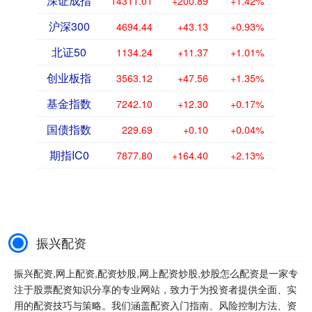
股风险提升 持股还是持币过节？ 3642
2024-12-25 19:01 00&#....
查看：
132
分类：
振兴配资
金诚无忧配资官网 容百科技：上半年净利润亏损6839.46万元 同比转亏
容百科技晚间披露半年报，公司2025年
上半年实现营业收入62.48亿元，同比下
降9.28%；净利润亏损6839.46万元，去
年同期盈利1027.79万元，同比转....
查看：
151
分类：
振兴配资
传金所配资平台 永信至诚：股东奇安创投拟减持不超4%公司股份
永信至诚晚间公告，持股8.7%的股东奇
安（北京）投资管理有限公司－北京奇
安创业投资合伙企业（有限合伙）（简
称“奇安创投”）因资金退出需求，拟通过
查看：
143
分类：
振兴配资
集中竞价交易、大....
要配资 郭晶晶欣慰的是，37岁玩转风月场的小叔子，现在也终于安定下来了_霍启仁_霍震霆_Rebecca