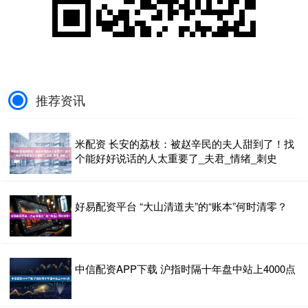
查看：
99
分类：
振兴配资
布暂退影视圈，....
创融配资官网 感觉身体没有异常，为什么还要做妇科检查？_子宫_附件_阴道
妇科检查是女性健康的“保护伞” 定期进行
妇科检查不仅能及时掌握自身的健康情
况 还能尽早发现妇科疾病 及时治疗 那么
妇科检查都是查什么呢？ 感觉身体没有
查看：
100
分类：
振兴配资
异常，还需....
摆渡配资 兴义惠康医院介绍人流后几天能上班？_身体_工作_女性
人流手术对女性身体有一定影响，术后
需要适当休息以促进身体恢复。那么，
人流后几天能上班呢？兴义惠康医院的
妇科医生介绍到，女性做完人流后多久
查看：
157
分类：
振兴配资
可以上班，这主要取决于个....
股票配资客服APP下载 子宫内膜瘤可能会引起这种症状，自查一下有没有_肿瘤_蒲忠勇_月经
成华东区医院蒲忠勇医生：子宫内膜肿
瘤是妇科常见的恶性肿瘤之一，近几年
发病率在不断升高，而且有年轻化的趋