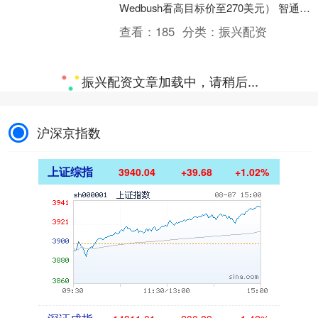
Wedbush看高目标价至270美元） 智通财
经APP获悉，苹果(AAPL.US....
查看：
185
分类：
振兴配资
鼎盛宝配资APP下载 吴海荣：创新药板块向低位标的扩散
举报 相关视频 57'57'' 今日股市1225丨个
股风险提升 持股还是持币过节？ 3642
2024-12-25 19:01 00&#....
查看：
134
分类：
振兴配资
郑州配资网官网 数新风｜对话赛洛斯•霍迪斯：“中国方案”如何推动AI全球治理？
2025世界人工智能大会暨人工智能全球
治理高级别会议发表了《人工智能全球
治理行动计划》，倡导国际社会设立“AI
行为红线”。 携手向善的&....
查看：
174
分类：
振兴配资
上海期货配资官网 陈文：近期观察盘面的心得分享和热点操作排序
举报 相关视频 57'57'' 今日股市1225丨个