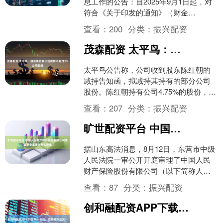
息工作的公告：自2025年9月1日起，对
符合《关于印发的通知》（财金
〔2025〕80号）要求的个人消费贷款实
查看：
200
分类：
振兴配资
施贴息。 举报 第....
茂森配资 太平鸟：股东陈红朝计划减持不超过3%公司股份
太平鸟公告称，公司收到股东陈红朝的
减持告知函，拟减持其持有的部分公司
股份。陈红朝持有公司4.75%的股份，计
划通过集中竞价交易、大宗交易的方式
查看：
207
分类：
振兴配资
减持不超过14,1....
旷世配资平台 中国人民财产保险股份有限公司原监事会主席张孝礼受审
据山东高法消息，8月12日，东营市中级
人民法院一审公开开庭审理了中国人民
财产保险股份有限公司（以下简称人保
财险公司）原党委委员、监事会主席张
查看：
87
分类：
振兴配资
孝礼受贿一案。东营市....
创和融配资APP下载 双一科技：控股股东及其一致行动人拟减持不超过131万股