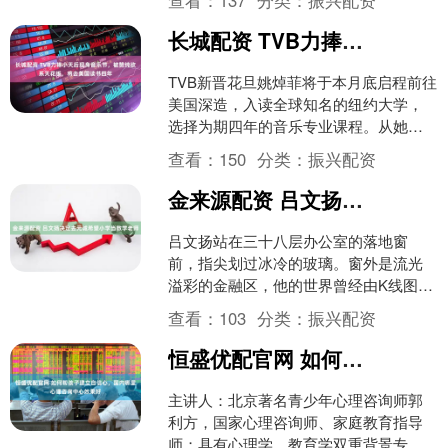
查看：
137
分类：
振兴配资
长城配资 TVB力捧小天后现身音乐节，被赞纯欲系天花板，将去美国读书四年
TVB新晋花旦姚焯菲将于本月底启程前往
美国深造，入读全球知名的纽约大学，
选择为期四年的音乐专业课程。从她的
态度看得出，这位艺人对学习相当认
查看：
150
分类：
振兴配资
真，参加课程的初衷在于....
金来源配资 吕文扬决定去元诚希望小学当数学老师
吕文扬站在三十八层办公室的落地窗
前，指尖划过冰冷的玻璃。窗外是流光
溢彩的金融区，他的世界曾经由K线图和
数字组成，每一个波动都牵动着亿万资
查看：
103
分类：
振兴配资
金。而此刻，他手中的不是....
恒盛优配官网 如何帮孩子建立自信心，国内哪里心理咨询中心效果好
主讲人：北京著名青少年心理咨询师郭
利方，国家心理咨询师、家庭教育指导
师；具有心理学、教育学双重背景专注