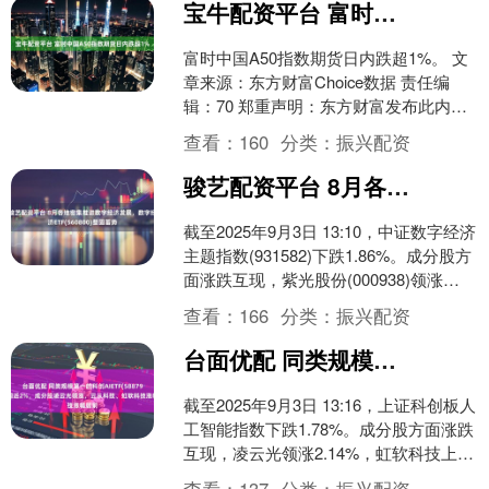
宝牛配资平台 富时中国A50指数期货日内跌超1%
富时中国A50指数期货日内跌超1%。 文
章来源：东方财富Choice数据 责任编
辑：70 郑重声明：东方财富发布此内容
旨在传播更多信息，与本站立场无关，
查看：
160
分类：
振兴配资
不构成投....
骏艺配资平台 8月各地密集推进数字经济发展，数字经济ETF(560800)整固蓄势
截至2025年9月3日 13:10，中证数字经济
主题指数(931582)下跌1.86%。成分股方
面涨跌互现，紫光股份(000938)领涨
5.36%，均胜电子(6....
查看：
166
分类：
振兴配资
台面优配 同类规模第一的科创AIETF(588790)回调近2%，成分股凌云光领涨，云从科技、虹软科技涨幅居前
截至2025年9月3日 13:16，上证科创板人
工智能指数下跌1.78%。成分股方面涨跌
互现，凌云光领涨2.14%，虹软科技上涨
1.98%，云从科技上涨1.84....