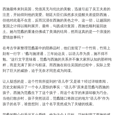
西施最终来到吴国，凭借其无与伦比的美貌，迅速引起了吴王夫差的
注意，开始得到他的宠爱。朝廷大臣们虽然多次提醒夫差提防西施，
但他对此毫不在意，反而沉浸在西施的美色之中。这一切，让越国的
复国之计得以顺利展开。最终，勾践成功复国，西施也顺利返回故
土。她与范蠡的重逢仿佛成了美满的结局，然而这真的是一个浪漫的
爱情故事吗？
在考古学家整理范蠡墓中的陪葬品时，他们发现了一个竹筒，竹筒上
刻有一行字：“蠡与施潜通，三年始达吴，以语儿亭为质，施不得不
勉。”这行文字意味着，范蠡与西施的关系并不像大家所认知的那样纯
粹，而是充满了算计与权谋。而西施在前往吴国的过程中，实际上受
到了巨大的威胁，迫于无奈才同意成为间谍。
让人疑惑的是，这个竹筒所提到的“语儿亭”又是谁？经过详细查阅，
历史文献揭示了一个令人震惊的事实：“语儿亭”原来是范蠡与西施的
孩子。西施为范蠡生下了这个孩子，而这个名字的来源却极为巧合。
当他们散步时，孩子突然说话，范蠡随口将路过的地方“语儿亭”作为
孩子的名字，谁曾想到，这个名字竟然成为了关键的线索。
范蠡的野心似乎远不止爱情，他为达个人目标，巧妙利用了西施的感