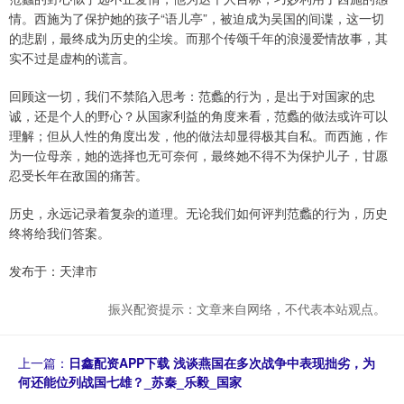
情。西施为了保护她的孩子“语儿亭”，被迫成为吴国的间谍，这一切
的悲剧，最终成为历史的尘埃。而那个传颂千年的浪漫爱情故事，其
实不过是虚构的谎言。
回顾这一切，我们不禁陷入思考：范蠡的行为，是出于对国家的忠
诚，还是个人的野心？从国家利益的角度来看，范蠡的做法或许可以
理解；但从人性的角度出发，他的做法却显得极其自私。而西施，作
为一位母亲，她的选择也无可奈何，最终她不得不为保护儿子，甘愿
忍受长年在敌国的痛苦。
历史，永远记录着复杂的道理。无论我们如何评判范蠡的行为，历史
终将给我们答案。
发布于：天津市
振兴配资提示：文章来自网络，不代表本站观点。
上一篇：
日鑫配资APP下载 浅谈燕国在多次战争中表现拙劣，为
何还能位列战国七雄？_苏秦_乐毅_国家