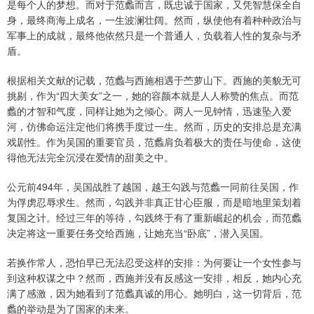
是每个人的梦想。而对于范蠡而言，既忠诚于国家，又凭智慧保全自
身，最终商海上成名，一生波澜壮阔。然而，纵使他有着种种政治与
军事上的成就，最终他依然只是一个普通人，负载着人性的复杂与矛
盾。
根据相关文献的记载，范蠡与西施相遇于苎萝山下。西施的美貌无可
挑剔，作为“四大美女”之一，她的容颜本就是人人称赞的焦点。而范
蠡的才智和气度，同样让她为之倾心。两人一见钟情，迅速坠入爱
河，仿佛命运注定他们将携手度过一生。然而，历史的安排总是充满
戏剧性。作为吴国的重要官员，范蠡肩负着极大的责任与使命，这使
得他无法完全沉浸在爱情的甜美之中。
公元前494年，吴国战胜了越国，越王勾践与范蠡一同前往吴国，作
为俘虏忍辱求生。然而，勾践并非真正甘心臣服，而是暗地里策划着
复国之计。经过三年的等待，勾践终于有了重新崛起的机会，而范蠡
决定将这一重要任务交给西施，让她充当“卧底”，潜入吴国。
若换作常人，恐怕早已无法忍受这样的安排：为何要让一个女性参与
到这种权谋之中？然而，西施并没有反感这一安排，相反，她内心充
满了感激，因为她看到了范蠡真诚的用心。她明白，这一切背后，范
蠡的举动是为了国家的未来。