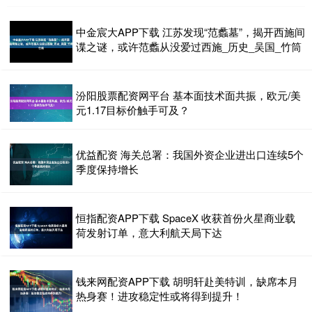
中金宸大APP下载 江苏发现“范蠡墓”，揭开西施间
谍之谜，或许范蠡从没爱过西施_历史_吴国_竹筒
汾阳股票配资网平台 基本面技术面共振，欧元/美
元1.17目标价触手可及？
优益配资 海关总署：我国外资企业进出口连续5个
季度保持增长
恒指配资APP下载 SpaceX 收获首份火星商业载
荷发射订单，意大利航天局下达
钱来网配资APP下载 胡明轩赴美特训，缺席本月
热身赛！进攻稳定性或将得到提升！