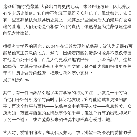
这些所谓的“范蠡墓”大多出自野史的记载，未经严谨考证，因此并没
有多少历史价值。它们并不能真正赢得公众的信任。虽然如此，依旧
有一些墓葬被认为颇具历史意义，尤其是那些因为后人的崇拜而被修
建的墓地。人们无论是否相信它们的真伪，依然愿意为范蠡修建这样
的纪念性建筑。
根据考古学界的研究，2004年在江苏发现的范蠡墓，被认为是最有可
能是他真正安息的地方。然而，围绕着范蠡的诸多讨论并不仅仅停留
在他是否死于此地，而是人们更感兴趣的部分——那些陪葬品。这些
陪葬品，尤其是那些带有历史意义的文物，是否能为我们提供更多关
于当时历史背景的线索，揭示失落的历史真相？
展开剩余81%
其中，有一件陪葬品引起了考古学家的特别关注，那就是一个竹筒。
当他们仔细分析这个竹筒时，惊讶地发现，它可能隐藏着更深的故
事，而这个故事与西施——范蠡生命中的重要人物——息息相关。众
所周知，范蠡与西施的爱情故事传颂千年，但这个竹筒的出现却揭开
了另一个谜团，或许范蠡从未如传说中那样真心爱过西施。
古人对于爱情的追求，和现代人并无二致，渴望一场浪漫的爱情似乎