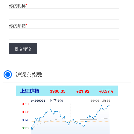
你的昵称
*
你的邮箱
*
提交评论
沪深京指数
上证综指
3900.35
+21.92
+0.57%