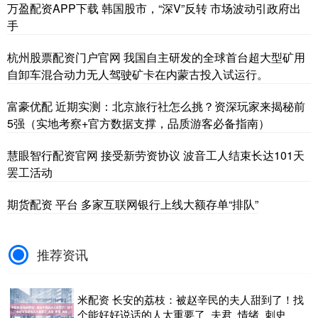
万盈配资APP下载 韩国股市，“深V”反转 市场波动引政府出
手
杭州股票配资门户官网 我国自主研发的全球首台超大型矿用
自卸车混合动力无人驾驶矿卡在内蒙古投入试运行。
富豪优配 近期实测：北京旅行社怎么挑？资深玩家来揭秘前
5强（实地考察+官方数据支撑，品质游客必备指南）
慧眼智行配资官网 接受新劳资协议 波音工人结束长达101天
罢工活动
期货配资 平台 多家互联网银行上线大额存单“排队”
推荐资讯
米配资 长安的荔枝：被赵辛民的夫人甜到了！找
个能好好说话的人太重要了_夫君_情绪_刺史