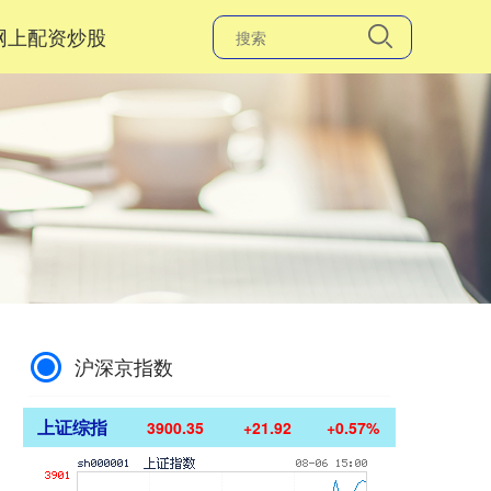
网上配资炒股
沪深京指数
上证综指
3900.35
+21.92
+0.57%