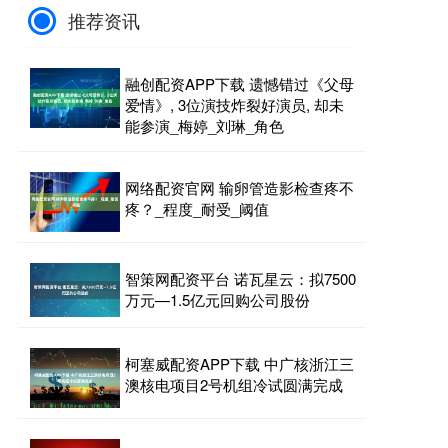
推荐资讯
融创配资APP下载 遗憾错过《父母
爱情》, 3位演技炸裂好演员, 却未
能参演_梅婷_刘琳_角色
网络配资官网 输卵管造影检查疼不
疼？_程度_耐受_阈值
智策网配资平台 诺瓦星云：拟7500
万元—1.5亿元回购公司股份
柯塞威配资APP下载 中广核浙江三
澳核电项目2号机组冷试圆满完成