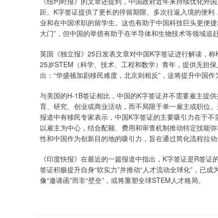
《纽约时报》的文章还提到，中国政府近年来持续优化外国
距。K字签证提供了更长的停留期限、多次往返入境的便利
业和在中国求职的留学生。这也有助于中国科技巨头更便捷地
大门”，但中国的举措有助于在半导体和生物技术等领域追
英国《独立报》25日发表文章对中国K字签证进行解读，称K
25岁STEM（科学、技术、工程和数学）青年，提供无担
出：“华盛顿加剧移民难度，北京则相反”，这将提升中国作
与美国的H-1B签证相比，中国的K字签证并不需要雇主提
育、研究、创业或商业活动，而不局限于单一雇主或职位。
报道中有移民专家表示，中国K字签证的主要吸引力在于不需
以雇主为中心，结合配额、费用和审查机制推动特定技能弥
性和中国作为创新目的地的吸引力，旨在通过简化流程拉动
《印度快报》在最近的一篇报道中指出，K字签证是R签证的
签证积极提升自身“软实力”并推动“人才流动全球化”，已成
像“邀请函”而非“壁垒”，或将重塑全球STEM人才格局。