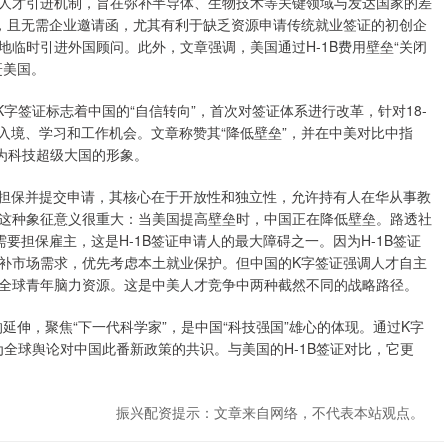
人才引进机制，旨在弥补半导体、生物技术等关键领域与发达国家的差
，且无需企业邀请函，尤其有利于缺乏资源申请传统就业签证的初创企
临时引进外国顾问。此外，文章强调，美国通过H-1B费用壁垒“关闭
赶美国。
字签证标志着中国的“自信转向”，首次对签证体系进行改革，针对18-
保入境、学习和工作机会。文章称赞其“降低壁垒”，并在中美对比中指
为科技超级大国的形象。
供担保并提交申请，其核心在于开放性和独立性，允许持有人在华从事教
这种象征意义很重大：当美国提高壁垒时，中国正在降低壁垒。路透社
要担保雇主，这是H-1B签证申请人的最大障碍之一。因为H-1B签证
补市场需求，优先考虑本土就业保护。但中国的K字签证强调人才自主
全球青年脑力资源。这是中美人才竞争中两种截然不同的战略路径。
延伸，聚焦“下一代科学家”，是中国“科技强国”雄心的体现。通过K字
为全球舆论对中国此番新政策的共识。与美国的H-1B签证对比，它更
振兴配资提示：文章来自网络，不代表本站观点。