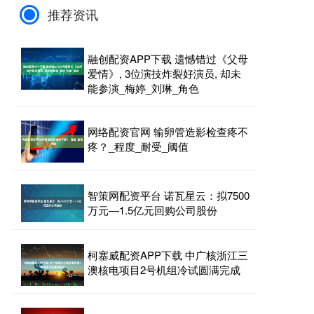
推荐资讯
融创配资APP下载 遗憾错过《父母
爱情》, 3位演技炸裂好演员, 却未
能参演_梅婷_刘琳_角色
网络配资官网 输卵管造影检查疼不
疼？_程度_耐受_阈值
智策网配资平台 诺瓦星云：拟7500
万元—1.5亿元回购公司股份
柯塞威配资APP下载 中广核浙江三
澳核电项目2号机组冷试圆满完成