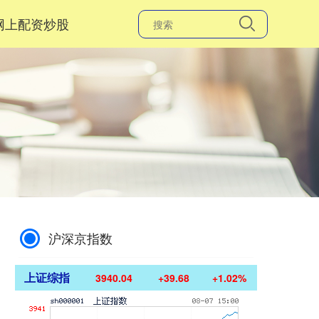
网上配资炒股
沪深京指数
上证综指
3940.04
+39.68
+1.02%