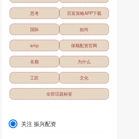
思考
百富策略APP下载
国际
如何
amp
保顺配资官网
名额
为什么
工匠
文化
全部话题标签
关注 振兴配资