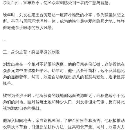
亲近百姓，宣布政令，使民众深刻感受到王者的仁慈与智慧。
晚年时，刘发在定王台旁建起一座简朴雅致的小亭，作为静坐休憩之
所。亭子与周围环境浑然一体，成为他晚年最钟爱的隐居之地，静静
俯瞰他亲手雕琢的故乡风景。
---
三、身份之苦：身世卑微的刘发
刘发出生在一个相对不起眼的家庭，他的母亲身份低微，这使得他在
众多兄弟中显得格外平凡。幼年时，他生活条件简朴，远不及其他兄
弟的显赫奢华。然而，刘发自幼展现出超凡的智慧与勤勉，逐渐显露
锋芒。
被封为长沙王时，他所获得的领地偏远而资源匮乏，面积也远小于兄
弟们的封地。面对贫瘠土地和稀少人口，刘发非但未气馁，反而将此
视为激励自身的挑战。
他深入田间地头，亲自巡视民间，了解百姓疾苦和所需。他积极推动
农耕技术革新，引进新型耕作方法，提高粮食产量。同时，刘发大力