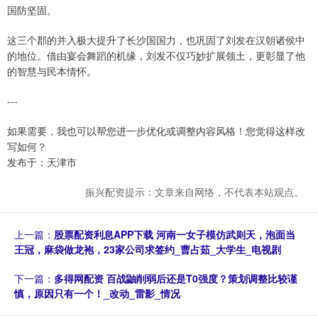
国防坚固。
这三个郡的并入极大提升了长沙国国力，也巩固了刘发在汉朝诸侯中
的地位。借由宴会舞蹈的机缘，刘发不仅巧妙扩展领土，更彰显了他
的智慧与民本情怀。
---
如果需要，我也可以帮您进一步优化或调整内容风格！您觉得这样改
写如何？
发布于：天津市
振兴配资提示：文章来自网络，不代表本站观点。
上一篇：
股票配资利息APP下载 河南一女子模仿武则天，泡面当
王冠，麻袋做龙袍，23家公司求签约_曹占茹_大学生_电视剧
下一篇：
多得网配资 百战鼬削弱后还是T0强度？策划调整比较谨
慎，原因只有一个！_改动_雷影_情况