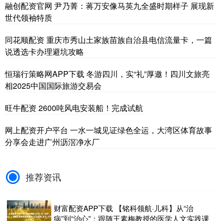
融创配资官网 尹乃菁：蒋万安像马英九全盛时期样子 展现新
世代领袖特质
同花顺配资 重庆市秀山土家族苗族自治县电信流量卡，一篇
说透选卡办理避坑攻略
恒瑞行策略网APP下载 冬游四川，实“礼”厚邀！四川文旅亮
相2025中国国际旅游交易会
旺牛配资 2600吨风电安装船！完成试航
网上配资开户平台 一水一城见证绿色全运，大湾区体育故事
分享会走进广州沥滘净水厂
推荐资讯
财富配资APP下载 【铭科领航·儿科】从“治
病”到“治心”：跟随王素梅教授的医学人文实践课_