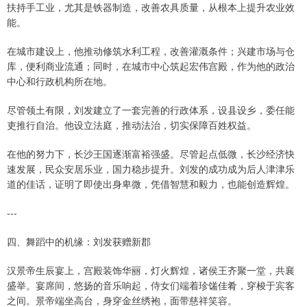
扶持手工业，尤其是铁器制造，改善农具质量，从根本上提升农业效
能。
在城市建设上，他推动修筑水利工程，改善灌溉条件；兴建市场与仓
库，便利商业流通；同时，在城市中心筑起宏伟宫殿，作为他的政治
中心和行政机构所在地。
尽管领土有限，刘发建立了一套完善的行政体系，设县设乡，委任能
吏推行自治。他设立法庭，推动法治，切实保障百姓权益。
在他的努力下，长沙王国逐渐富裕强盛。尽管起点低微，长沙经济快
速发展，民众安居乐业，国力稳步提升。刘发的成功成为后人津津乐
道的佳话，证明了即使出身卑微，凭借智慧和毅力，也能创造辉煌。
---
四、舞蹈中的机缘：刘发获赠新郡
汉景帝生辰宴上，宫殿装饰华丽，灯火辉煌，诸侯王齐聚一堂，共襄
盛举。宴席间，悠扬的音乐响起，侍女们端着珍馐佳肴，穿梭于宾客
之间。景帝端坐高台，身穿金丝绣袍，面带慈祥笑容。