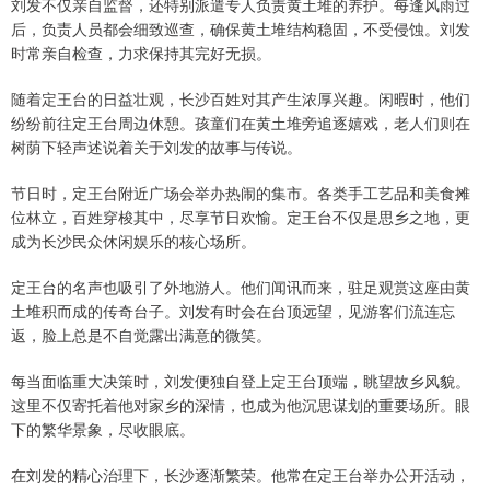
刘发不仅亲自监督，还特别派遣专人负责黄土堆的养护。每逢风雨过
后，负责人员都会细致巡查，确保黄土堆结构稳固，不受侵蚀。刘发
时常亲自检查，力求保持其完好无损。
随着定王台的日益壮观，长沙百姓对其产生浓厚兴趣。闲暇时，他们
纷纷前往定王台周边休憩。孩童们在黄土堆旁追逐嬉戏，老人们则在
树荫下轻声述说着关于刘发的故事与传说。
节日时，定王台附近广场会举办热闹的集市。各类手工艺品和美食摊
位林立，百姓穿梭其中，尽享节日欢愉。定王台不仅是思乡之地，更
成为长沙民众休闲娱乐的核心场所。
定王台的名声也吸引了外地游人。他们闻讯而来，驻足观赏这座由黄
土堆积而成的传奇台子。刘发有时会在台顶远望，见游客们流连忘
返，脸上总是不自觉露出满意的微笑。
每当面临重大决策时，刘发便独自登上定王台顶端，眺望故乡风貌。
这里不仅寄托着他对家乡的深情，也成为他沉思谋划的重要场所。眼
下的繁华景象，尽收眼底。
在刘发的精心治理下，长沙逐渐繁荣。他常在定王台举办公开活动，