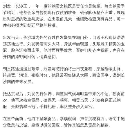
刘发，长沙王，一年一度的朝贡之旅既是责任也是荣耀。每当朝贡季
节临近，他都会亲自督促随行仪仗的准备，确保队伍整齐庄重，展现
出对皇权的敬重与忠诚。在出发前几天，他细致检查所有贡品，每一
件都必须达到朝廷严格的标准。
出发当天，长沙城内外的百姓自发聚集在城门外，目送王和随从浩浩
荡荡地远行。刘发骑着高头大马，身披华丽朝服，头戴雕工精美的玉
冠，脸色沉稳而庄重。他时而挥手致意，百姓们则齐声祝福，声音在
开阔的原野间回荡，情真意切。
朝贡路途漫漫且艰辛，刘发与随行的将士日夜兼程，穿越险峻山脉，
跨越宽广河流。夜晚时分，他经常召集随从大臣，商议国事，谋划长
沙国的未来发展。
抵达京城后，刘发先行休养，调整因气候与时差带来的不适。朝贡前
夕，他再次核查贡品，确保无一损坏。朝贡当天，刘发身穿正式朝
服，头戴翡翠玉冠，手持礼册，率队整齐步入皇宫。
在皇帝面前，他跪下呈献贡品，恭读献词，声音沉稳有力，语句中饱
含敬意与忠诚。皇帝以微笑回应，赞许其诚意及贡品的精致。