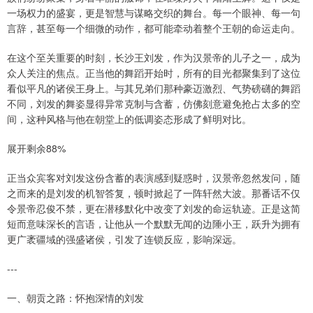
一场权力的盛宴，更是智慧与谋略交织的舞台。每一个眼神、每一句
言辞，甚至每一个细微的动作，都可能牵动着整个王朝的命运走向。
在这个至关重要的时刻，长沙王刘发，作为汉景帝的儿子之一，成为
众人关注的焦点。正当他的舞蹈开始时，所有的目光都聚集到了这位
看似平凡的诸侯王身上。与其兄弟们那种豪迈激烈、气势磅礴的舞蹈
不同，刘发的舞姿显得异常克制与含蓄，仿佛刻意避免抢占太多的空
间，这种风格与他在朝堂上的低调姿态形成了鲜明对比。
展开剩余88%
正当众宾客对刘发这份含蓄的表演感到疑惑时，汉景帝忽然发问，随
之而来的是刘发的机智答复，顿时掀起了一阵轩然大波。那番话不仅
令景帝忍俊不禁，更在潜移默化中改变了刘发的命运轨迹。正是这简
短而意味深长的言语，让他从一个默默无闻的边陲小王，跃升为拥有
更广袤疆域的强盛诸侯，引发了连锁反应，影响深远。
---
一、朝贡之路：怀抱深情的刘发