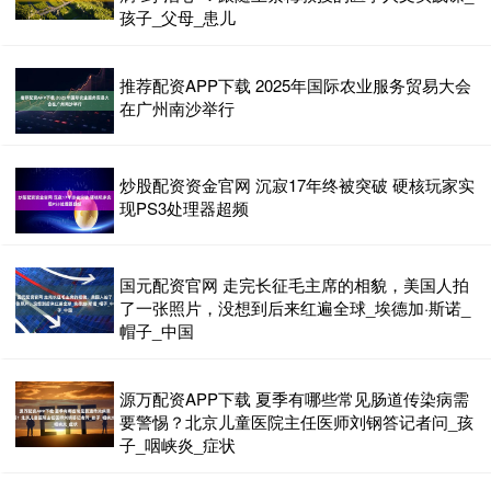
孩子_父母_患儿
推荐配资APP下载 2025年国际农业服务贸易大会
在广州南沙举行
炒股配资资金官网 沉寂17年终被突破 硬核玩家实
现PS3处理器超频
国元配资官网 走完长征毛主席的相貌，美国人拍
了一张照片，没想到后来红遍全球_埃德加·斯诺_
帽子_中国
源万配资APP下载 夏季有哪些常见肠道传染病需
要警惕？北京儿童医院主任医师刘钢答记者问_孩
子_咽峡炎_症状