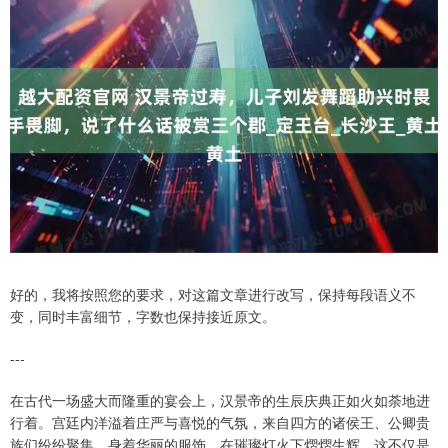
好的，我将按照您的要求，对这篇文章进行改写，保持每段语义不
变，同时丰富细节，字数也保持接近原文。
---
在古代一场盛大而隆重的宴会上，汉景帝的生辰庆典正如火如荼地进
行着。宫廷内洋溢着庄严与喜悦的气氛，来自四方的诸侯王、公卿贵
族们纷纷聚集，身着华丽的服饰，在璀璨灯火下熠熠生辉。这不仅是