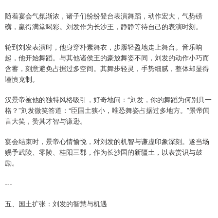
随着宴会气氛渐浓，诸子们纷纷登台表演舞蹈，动作宏大，气势磅
礴，赢得满堂喝彩。刘发作为长沙王，静静等待自己的表演时刻。
轮到刘发表演时，他身穿朴素舞衣，步履轻盈地走上舞台。音乐响
起，他开始舞蹈。与其他诸侯王的豪放舞姿不同，刘发的动作小巧而
含蓄，刻意避免占据过多空间。其舞步轻灵，手势细腻，整体却显得
谨慎克制。
汉景帝被他的独特风格吸引，好奇地问：“刘发，你的舞蹈为何别具一
格？”刘发微笑答道：“臣国土狭小，唯恐舞姿占据过多地方。”景帝闻
言大笑，赞其才智与谦逊。
宴会结束时，景帝心情愉悦，对刘发的机智与谦虚印象深刻。遂当场
赐予武陵、零陵、桂阳三郡，作为长沙国的新疆土，以表赏识与鼓
励。
---
五、国土扩张：刘发的智慧与机遇