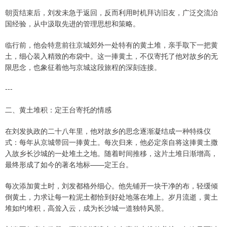
朝贡结束后，刘发未急于返回，反而利用时机拜访旧友，广泛交流治
国经验，从中汲取先进的管理思想和策略。
临行前，他会特意前往京城郊外一处特有的黄土堆，亲手取下一把黄
土，细心装入精致的布袋中。这一捧黄土，不仅寄托了他对故乡的无
限思念，也象征着他与京城这段旅程的深刻连接。
---
二、黄土堆积：定王台寄托的情感
在刘发执政的二十八年里，他对故乡的思念逐渐凝结成一种特殊仪
式：每年从京城带回一捧黄土。每次归来，他必定亲自将这捧黄土撒
入故乡长沙城的一处堆土之地。随着时间推移，这片土堆日渐增高，
最终形成了如今的著名地标——定王台。
每次添加黄土时，刘发都格外细心。他先铺开一块干净的布，轻缓倾
倒黄土，力求让每一粒泥土都恰到好处地落在堆上。岁月流逝，黄土
堆如约堆积，高耸入云，成为长沙城一道独特风景。