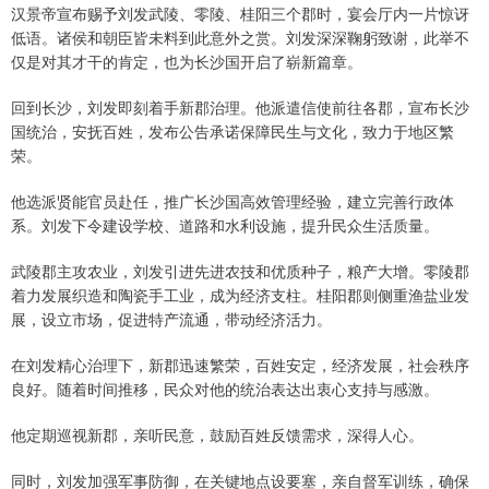
汉景帝宣布赐予刘发武陵、零陵、桂阳三个郡时，宴会厅内一片惊讶
低语。诸侯和朝臣皆未料到此意外之赏。刘发深深鞠躬致谢，此举不
仅是对其才干的肯定，也为长沙国开启了崭新篇章。
回到长沙，刘发即刻着手新郡治理。他派遣信使前往各郡，宣布长沙
国统治，安抚百姓，发布公告承诺保障民生与文化，致力于地区繁
荣。
他选派贤能官员赴任，推广长沙国高效管理经验，建立完善行政体
系。刘发下令建设学校、道路和水利设施，提升民众生活质量。
武陵郡主攻农业，刘发引进先进农技和优质种子，粮产大增。零陵郡
着力发展织造和陶瓷手工业，成为经济支柱。桂阳郡则侧重渔盐业发
展，设立市场，促进特产流通，带动经济活力。
在刘发精心治理下，新郡迅速繁荣，百姓安定，经济发展，社会秩序
良好。随着时间推移，民众对他的统治表达出衷心支持与感激。
他定期巡视新郡，亲听民意，鼓励百姓反馈需求，深得人心。
同时，刘发加强军事防御，在关键地点设要塞，亲自督军训练，确保