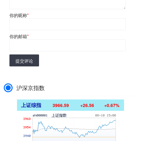
你的昵称
*
你的邮箱
*
提交评论
沪深京指数
上证综指
3966.59
+26.56
+0.67%