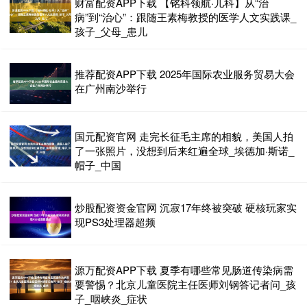
财富配资APP下载 【铭科领航·儿科】从“治
病”到“治心”：跟随王素梅教授的医学人文实践课_
孩子_父母_患儿
推荐配资APP下载 2025年国际农业服务贸易大会
在广州南沙举行
国元配资官网 走完长征毛主席的相貌，美国人拍
了一张照片，没想到后来红遍全球_埃德加·斯诺_
帽子_中国
炒股配资资金官网 沉寂17年终被突破 硬核玩家实
现PS3处理器超频
源万配资APP下载 夏季有哪些常见肠道传染病需
要警惕？北京儿童医院主任医师刘钢答记者问_孩
子_咽峡炎_症状