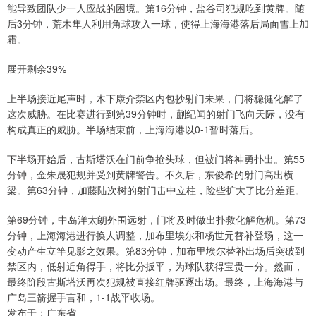
能导致团队少一人应战的困境。第16分钟，盐谷司犯规吃到黄牌。随
后3分钟，荒木隼人利用角球攻入一球，使得上海海港落后局面雪上加
霜。
展开剩余39%
上半场接近尾声时，木下康介禁区内包抄射门未果，门将稳健化解了
这次威胁。在比赛进行到第39分钟时，蒯纪闻的射门飞向天际，没有
构成真正的威胁。半场结束前，上海海港以0-1暂时落后。
下半场开始后，古斯塔沃在门前争抢头球，但被门将神勇扑出。第55
分钟，金朱晟犯规并受到黄牌警告。不久后，东俊希的射门高出横
梁。第63分钟，加藤陆次树的射门击中立柱，险些扩大了比分差距。
第69分钟，中岛洋太朗外围远射，门将及时做出扑救化解危机。第73
分钟，上海海港进行换人调整，加布里埃尔和杨世元替补登场，这一
变动产生立竿见影之效果。第83分钟，加布里埃尔替补出场后突破到
禁区内，低射近角得手，将比分扳平，为球队获得宝贵一分。然而，
最终阶段古斯塔沃再次犯规被直接红牌驱逐出场。最终，上海海港与
广岛三箭握手言和，1-1战平收场。
发布于：广东省