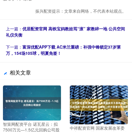
振兴配资提示：文章来自网络，不代表本站观点。
上一篇：
优居配资官网 高铁宝妈教娃骂“滚” 家教碎一地 公共空间
礼仪失衡
下一篇：
富深优配APP下载 AC米兰重磅：补强中锋锁定37岁莱
万，154场105球，明夏免签！
相关文章
智策网配资平台 诺瓦星云：拟
中祥配资官网 国家发展改革委
7500万元—1.5亿元回购公司股