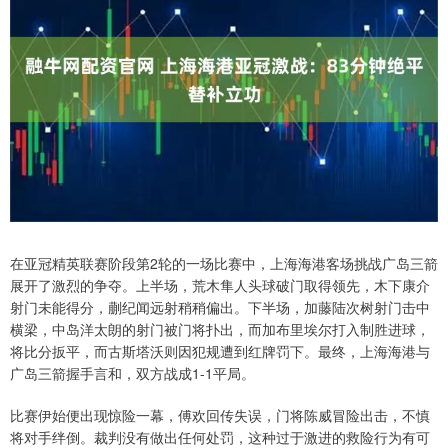
在亚冠精英联赛阶段第2轮的一场比赛中，上海海港客场挑战广岛三箭
展开了激烈的争夺。上半场，荒木隼人头球破门取得领先，木下康介
射门未能得分，蒯纪闻远射稍稍偏出。下半场，加藤陆次树射门击中
横梁，中岛洋太朗的射门被门将扑出，而加布里埃尔打入制胜进球，
将比分扳平，而古斯塔沃则因犯规遭到红牌罚下。最终，上海海港与
广岛三箭握手言和，双方战成1-1平局。
比赛伊始便出现惊险一幕，傅欢回传失误，门将陈威冒险出击，不慎
将对手绊倒。裁判没有做出任何处罚，这种过于激进的救险行为有可