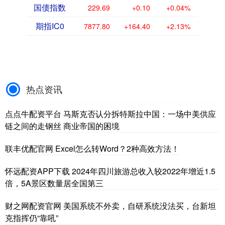
国债指数
229.69
+0.10
+0.04%
期指IC0
7877.80
+164.40
+2.13%
热点资讯
点点牛配资平台 马斯克否认分拆特斯拉中国：一场中美供应
链之间的走钢丝 商业帝国的困境
联丰优配官网 Excel怎么转Word？2种高效方法！
怀远配资APP下载 2024年四川旅游总收入较2022年增近1.5
倍，5A景区数量居全国第三
财之网配资官网 美国系统不外卖，自研系统没法买，台新坦
克指挥仍“靠吼”