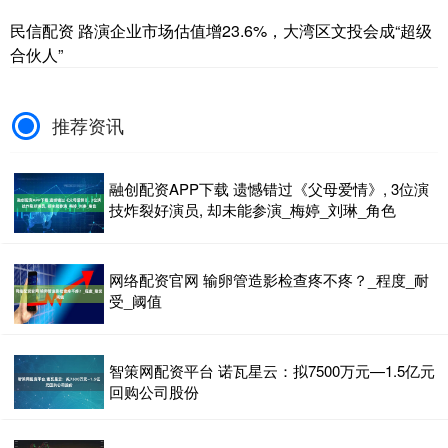
民信配资 路演企业市场估值增23.6%，大湾区文投会成“超级
合伙人”
推荐资讯
融创配资APP下载 遗憾错过《父母爱情》, 3位演
技炸裂好演员, 却未能参演_梅婷_刘琳_角色
网络配资官网 输卵管造影检查疼不疼？_程度_耐
受_阈值
智策网配资平台 诺瓦星云：拟7500万元—1.5亿元
回购公司股份